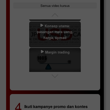
uang
Semua video kursus
Konsep utama:
pasangan mata uang,
harga, spread
Margin trading
Swaps
Lucky Trader
InstaForex Sniper
4
Analisis teknikal
Ikuti kampanye promo dan kontes