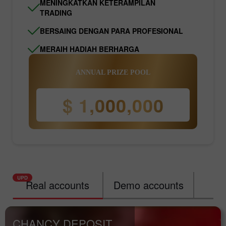
MENINGKATKAN KETERAMPILAN
TRADING
BERSAING DENGAN PARA PROFESIONAL
MERAIH HADIAH BERHARGA
ANNUAL PRIZE POOL
$ 1,000,000
Real accounts
Demo accounts
Ra
CHANCY DEPOSIT