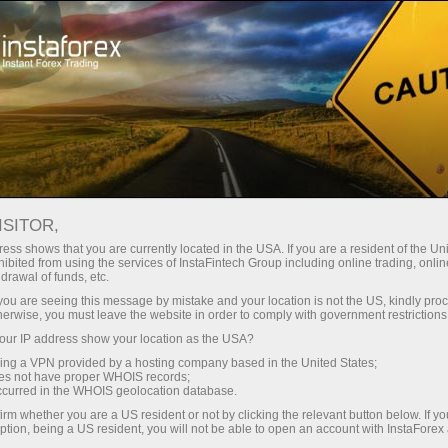
Promo
Kontes
ISITOR,
Kontes dan promo dari
ess shows that you are currently located in the USA. If you are a resident of the Uni
ibited from using the services of InstaFintech Group including online trading, online
InstaForex
drawal of funds, etc.
k you are seeing this message by mistake and your location is not the US, kindly pro
herwise, you must leave the website in order to comply with government restrictions
InstaForex secara rutin mengadakan kontes
ur IP address show your location as the USA?
Forex menarik yang memungkinkan para
sing a VPN provided by a hosting company based in the United States;
peserta untuk menguji keterampilan trading.
oes not have proper WHOIS records;
Pemenang kontes diberikan hadiah riil. Total
occurred in the WHOIS geolocation database.
hadiah tahunan bernilai lebih dari $500,000!
irm whether you are a US resident or not by clicking the relevant button below. If y
ption, being a US resident, you will not be able to open an account with InstaForex
Selain itu, Anda dapat memenangkan mobil