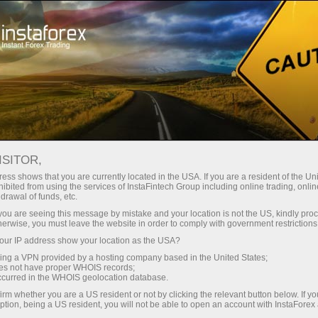
Tentang InstaForex
Dokumen utama
ISITOR,
Dokumen utama
ess shows that you are currently located in the USA. If you are a resident of the Uni
ibited from using the services of InstaFintech Group including online trading, online
drawal of funds, etc.
Pada halaman ini, anda bisa menemukan
k you are seeing this message by mistake and your location is not the US, kindly pro
dokumen dasar yang mengatur hubungan
herwise, you must leave the website in order to comply with government restrictions
antara InstaForex dan para kliennya. Kami
ur IP address show your location as the USA?
sangat menyarankan bahwa anda menyimak
sing a VPN provided by a hosting company based in the United States;
secara keseluruhan dengan teliti dan penuh
oes not have proper WHOIS records;
occurred in the WHOIS geolocation database.
perhatian. Dokumen- dokumen ini memberikan
wawasan mengenai lingkup aktivitas, hak-hak,
irm whether you are a US resident or not by clicking the relevant button below. If y
ption, being a US resident, you will not be able to open an account with InstaForex
dan kewajiban dari para broker dan kliennya.