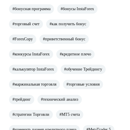
#бонусная программа
#бонусы InstaForex
#торговый счет
#как получить бонус
#ForexCopy
#приветственный бонус
#конкурсы InstaForex
#кредитное плечо
#калькулятор InstaForex
#обучение Трейдингу
#маржинальная торговля
#торговые условия
#трейдинг
#технический анализ
#стратегии Торговли
#МТ5 счета
#изменить размер кредитного плеча
#MetaTrader 5