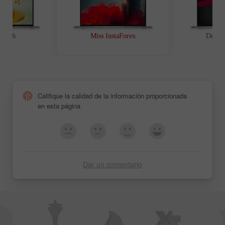
t Path
Miss InstaForex
Device
Resultados del
Resultados del
concurso Miss Insta
concurso Miss Insta
Asia 2012
Asia 2011
Califique la calidad de la información proporcionada
en esta página
Dar un comentario