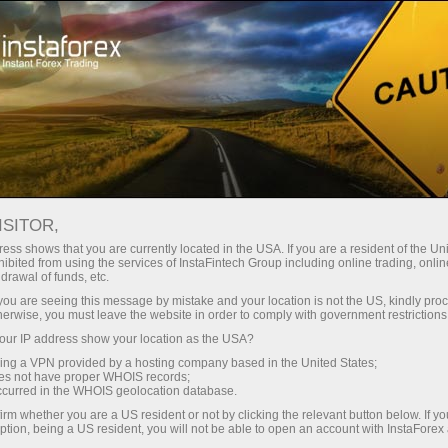
Promotions
Contests
Miss InstaForex 2025
ISITOR,
Miss InstaForex Beauty
ess shows that you are currently located in the USA. If you are a resident of the Uni
ibited from using the services of InstaFintech Group including online trading, online
Contest
drawal of funds, etc.
k you are seeing this message by mistake and your location is not the US, kindly pro
Miss InstaForex is an original beauty contest with
herwise, you must leave the website in order to comply with government restrictions
an impressive prize fund and a special bonus for
ur IP address show your location as the USA?
voters. Every year, the most elegant and
sing a VPN provided by a hosting company based in the United States;
charismatic girls from all over the globe compete
oes not have proper WHOIS records;
occurred in the WHOIS geolocation database.
for the main prize in this popular online show.
irm whether you are a US resident or not by clicking the relevant button below. If y
ption, being a US resident, you will not be able to open an account with InstaForex