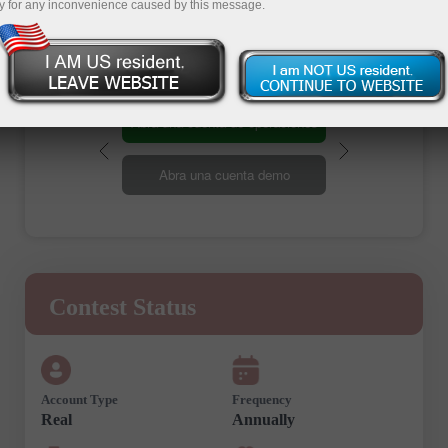
Registration
y for any inconvenience caused by this message.
Abra una cuenta de operaciones
Abra una cuenta demo
Contest Status
Account Type
Frequency
Real
Annually