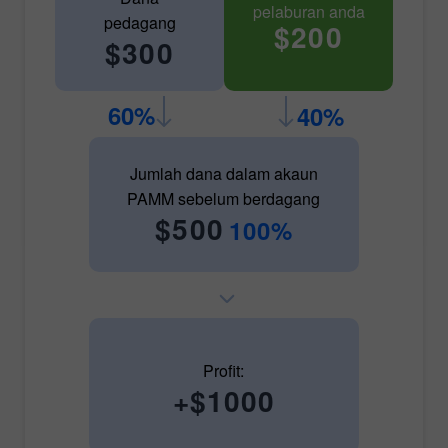
pelaburan anda
pedagang
$200
$300
60%
40%
Jumlah dana dalam akaun
PAMM sebelum berdagang
$500
100%
Profit:
+$1000