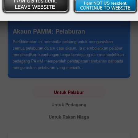
Akaun PAMM: Pelaburan
Perkhidmatan ini membuka peluang untuk menguruskan
semua pelaburan dalam satu akaun. Ia membolehkan pelabur
menghasilkan keuntungan tanpa berdagang dan membolehkan
pedagang PAMM memperoleh pendapatan tambahan daripada
menguruskan pelaburan yang menarik..
Untuk Pelabur
Untuk Pedagang
Untuk Rakan Niaga