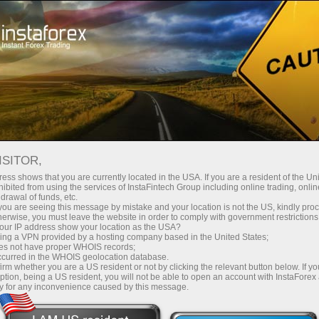
Untuk Pelabur
Sistem PAMM
ISITOR,
ess shows that you are currently located in the USA. If you are a resident of the Uni
ibited from using the services of InstaFintech Group including online trading, online
drawal of funds, etc.
k you are seeing this message by mistake and your location is not the US, kindly pro
herwise, you must leave the website in order to comply with government restrictions
ur IP address show your location as the USA?
sing a VPN provided by a hosting company based in the United States;
oes not have proper WHOIS records;
occurred in the WHOIS geolocation database.
irm whether you are a US resident or not by clicking the relevant button below. If y
ption, being a US resident, you will not be able to open an account with InstaForex
y for any inconvenience caused by this message.