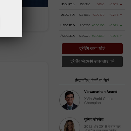
USDJPY.fx
158.366
-0.068
-0.04%
USDCHF.fx
0.81050
-0.00170
-0.21%
 करें
पैसे निकालें
USDCAD.fx
1.40230
+0.00100
+0.07%
AUDUSD.fx
0.70370
+0.00050
+0.07%
ट्रेडिंग खाता खोलें
ट्रेडिंग प्लेटफॉर्म डाउनलोड करें
इंस्टाफॉरेक्ष् कंपनी के चेहरे
Viswanathan Anand
XVth World Chess
Champion
यूलिया एफिमोवा
2012 और 2016 में तीन बार
ओलंपिक स्वर्ण पदक विजेता