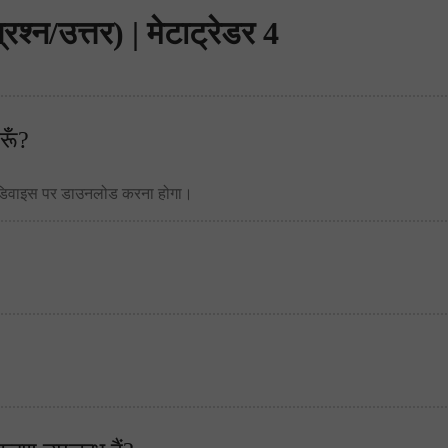
श्न/उत्तर) | मेटाट्रेडर 4
रूँ?
टॉप डिवाइस पर डाउनलोड करना होगा।