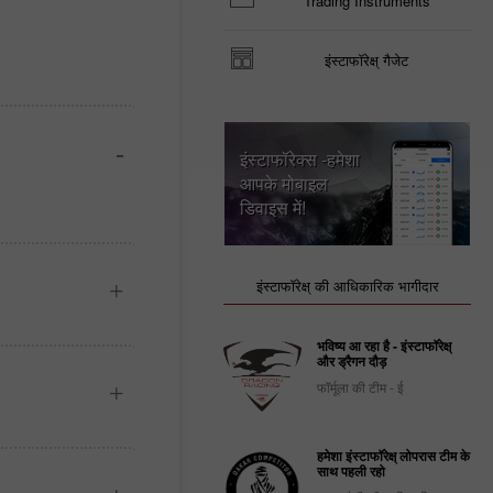
Trading Instruments
इंस्टाफॉरेक्ष् गैजेट
इंस्टाफॉरेक्स -हमेशा
आपके मोबाइल
डिवाइस में!
इंस्टाफॉरेक्ष् की आधिकारिक भागीदार
भविष्य आ रहा है - इंस्टाफॉरेक्ष्
और ड्रैगन दौड़
फॉर्मूला की टीम - ई
हमेशा इंस्टाफॉरेक्ष् लोपरास टीम के
साथ पहली रहो