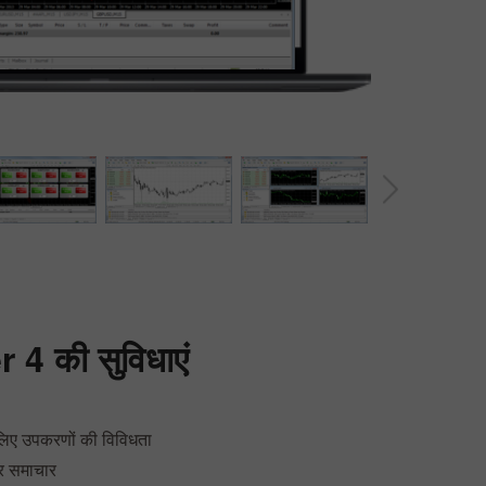
30% बोनस
चाणक्य डिपाजिट
इंस्टा फोरेक्स क्लब बोनस
r 4
की सुविधाएं
लिए उपकरणों की विविधता
र समाचार