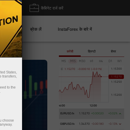
ा/ निकासी
कैबिनेट दर्ज करें
ान
ब्रेक लें
InstaForex के बारे में
करेंसी
क्रिप्टो
शेयर
M5
M15
M30
H1
H4
D1
W1
C
1
.
1
5
2
7
0
-
0
.
0
0
0
1
0
(
-
0
.
0
1
%
)
ted States,
 transfers,
ceed to the
.
EURUSD.fx
1.15270
+0.00020
+0.02%
ou choose
 anyway.
GBPUSD.fx
1.34370
-0.00180
-0.13%