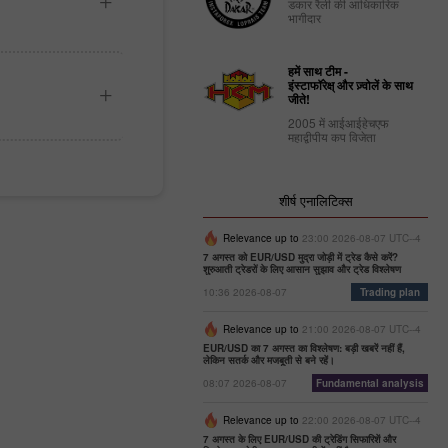
डकार रैली की आधिकारिक
भागीदार
हमें साथ टीम -
इंस्टाफॉरेक्ष् और ज़्वोलें के साथ
जीते!
2005 में आईआईहेचएफ
महाद्वीपीय कप विजेता
शीर्ष एनालिटिक्स
Relevance up to
23:00 2026-08-07 UTC--4
7 अगस्त को EUR/USD मुद्रा जोड़ी में ट्रेड कैसे करें?
शुरुआती ट्रेडरों के लिए आसान सुझाव और ट्रेड विश्लेषण
10:36 2026-08-07
Trading plan
Relevance up to
21:00 2026-08-07 UTC--4
EUR/USD का 7 अगस्त का विश्लेषण: बड़ी खबरें नहीं हैं,
लेकिन सतर्क और मजबूती से बने रहें।
08:07 2026-08-07
Fundamental analysis
Relevance up to
22:00 2026-08-07 UTC--4
7 अगस्त के लिए EUR/USD की ट्रेडिंग सिफारिशें और