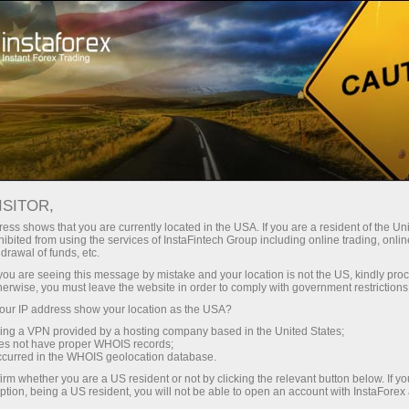
ा
तुरंत खाता खोलना
ट्रेडिंग प्लेटफॉर्म
जम
ुरुआती के लिए
निवेशकों के लिए
भागीदारों के लिए
अभिय
ISITOR,
ess shows that you are currently located in the USA. If you are a resident of the Uni
ibited from using the services of InstaFintech Group including online trading, online
्मिनल
drawal of funds, etc.
k you are seeing this message by mistake and your location is not the US, kindly pro
herwise, you must leave the website in order to comply with government restrictions
ंत्र है जो
ur IP address show your location as the USA?
्छे से पूरा
sing a VPN provided by a hosting company based in the United States;
करती है।
oes not have proper WHOIS records;
पूरा करना है।
occurred in the WHOIS geolocation database.
सबसे अच्छे से
irm whether you are a US resident or not by clicking the relevant button below. If y
ption, being a US resident, you will not be able to open an account with InstaForex