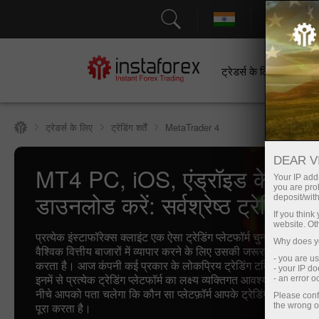
सहायत
ट्रेडर्स के लिए
श
ट्रेडर्स के लिए
ट्रेडिंग शर्तें
MetaTrader 4
DEAR V
MT4 PC, iOS, एंड्रॉइड के लिए
Your IP addr
you are proh
डाउनलोड करें: सर्वश्रेष्ठ ट्रेडिंग टर
deposit/with
If you thin
website. Ot
प्रत्येक इंस्टाफॉरेक्स क्लाइंट एक ऐसा ट्रेडिंग प्लेटफॉर्म चुनने के लिए स्वत
Why does yo
वैश्विक वित्तीय बाजारों में व्यापार करने के लिए उसकी जरूरतों को सबसे अच
- you are u
करता है। आज कंपनी कई प्रकार के लोकप्रिय ट्रेडिंग टर्मिनल प्रदान 
- your IP d
इनमें से प्रत्येक ट्रेडिंग प्लेटफॉर्म का लक्ष्य व्यक्तिगत आवश्यकताओं को 
- an error 
नीचे आपको पता चलेगा कि कौन सा प्लेटफ़ॉर्म आपके ट्रेडिंग उद्देश्यों को 
Please conf
पूरा करता है।
the wrong o