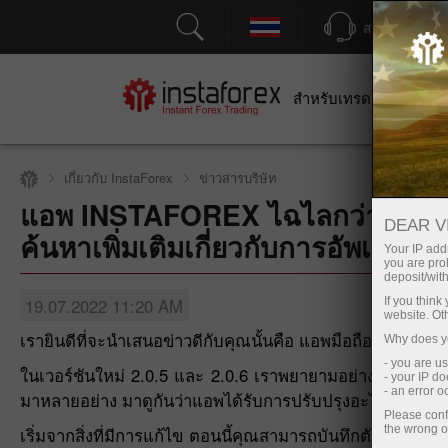
สนับสนุน
สำหรับเทรดเดอร์
สำหร
เกี่ยวกับ InstaForex
ข่าวสารบริษัท
แอพ INSTAFOREX ไฉไลกว่าเดิม: 
DEAR V
เปิดบัญชีซื้อขาย
ค้นหาเพิ่มเติมเกี่ยวกับการอัพเดททั่
Your IP addr
you are proh
deposit/with
19.07.2022 11:20 AM
If you thin
website. Ot
เรายินดีที่จะนำเสนอข่าวดีกับคุณนั้นคือ แอพมือถือของ Insta
Why does yo
- you are u
ในเวอร์ชันใหม่ 2.0.5 และ 2.0.6 เราพยายามอย่างเต็มที่เพ
- your IP d
- an error 
มาหลายอย่าง มาดูกันว่าแอพได้รับการปรับปรุงอะไรบ้าง
Please conf
the wrong o
เริ่มจากสิ่งที่มีการแก้ไข ตอนนี้คุณสามารถบันทึกตัวบ่งชี้ท