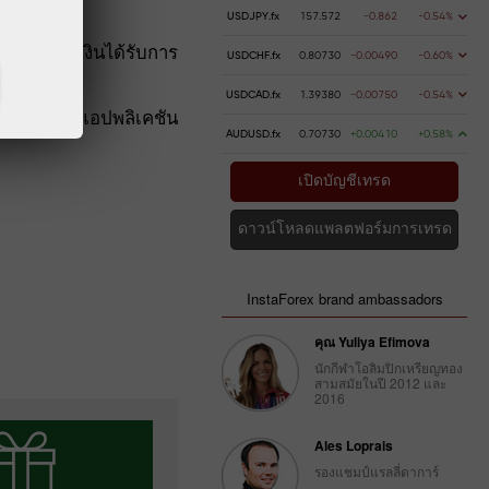
USDJPY.fx
157.572
-0.862
-0.54%
เจ็ตยอดเงินได้รับการ
USDCHF.fx
0.80730
-0.00490
-0.60%
USDCAD.fx
1.39380
-0.00750
-0.54%
นื้อหาของแอปพลิเคชัน
AUDUSD.fx
0.70730
+0.00410
+0.58%
เปิดบัญชีเทรด
ดาวน์โหลดแพลตฟอร์มการเทรด
InstaForex brand ambassadors
คุณ Yuliya Efimova
นักกีฬาโอลิมปิกเหรียญทอง
สามสมัยในปี 2012 และ
2016
Ales Loprais
รองแชมป์แรลลี่ดาการ์