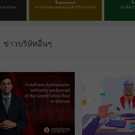
ลาด Forex
ดาวน์โหลดแพลตฟอร์มสำหรับการเทรด
ตัวเลือกโ
ม
เลือก
ข่าวบริษัทอื่นๆ
โบนัส 30%
Chancy deposit
คลับโบนัส InstaForex