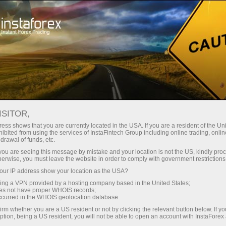
เปิดบัญชีเทรดทันที
แพลตฟอร์มการเทรด
ับผู้เริ่มต้นใหม่
สำหรับนักลงทุน
สำหรับหุ้นส่วน
แคมเ
มาร่วมกัน
ISITOR,
เปิดบัญชีเดโม่
วโลก
ess shows that you are currently located in the USA. If you are a resident of the Uni
ibited from using the services of InstaFintech Group including online trading, online
drawal of funds, etc.
k you are seeing this message by mistake and your location is not the US, kindly pro
herwise, you must leave the website in order to comply with government restrictions
Forex ที่ออกมาไฉไลกว่าเดิม เราได้เปิดตัวการอัปเดตทั่วโลก
ur IP address show your location as the USA?
sing a VPN provided by a hosting company based in the United States;
ื่อตอบสนองความต้องการของผู้ใช้งานของเรา เราแก้ไขข้อผิดพลาด
oes not have proper WHOIS records;
occurred in the WHOIS geolocation database.
irm whether you are a US resident or not by clicking the relevant button below. If y
ption, being a US resident, you will not be able to open an account with InstaForex
ี่กำหนดเองบนแผนภูมิได้โดยไม่มีปัญหาใดๆ เรายังแก้ไขข้อผิดพลาดท