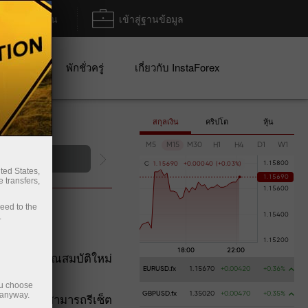
ฝาก/ถอน
เข้าสู่ฐานข้อมูล
ปญ
พักชั่วครู่
เกี่ยวกับ InstaForex
สกุลเงิน
คริปโต
หุ้น
M5
M15
M30
H1
H4
D1
W1
การฝากเงิน
C
1
.
1
5
6
9
0
+
0
.
0
0
0
4
0
(
+
0
.
0
3
%
)
ted States,
 transfers,
ceed to the
.
และเพิ่มคุณสมบัติใหม่
EURUSD.fx
1.15670
+0.00420
+0.36%
ou choose
 anyway.
GBPUSD.fx
1.35020
+0.00470
+0.35%
ี่ทำให้ไม่สามารถรีเซ็ต