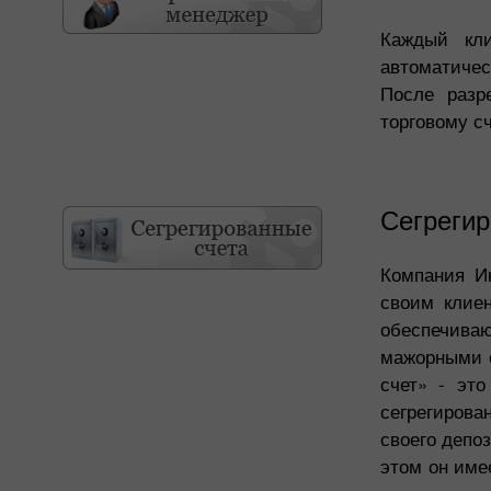
Каждый кли
автоматичес
После разр
торговому с
Сегрегир
Компания Ин
своим клиен
обеспечива
мажорными с
счет» - это
сегрегирова
своего депоз
этом он име