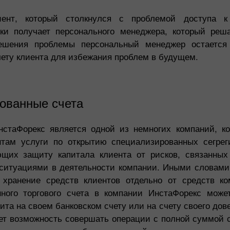
ент, который столкнулся с проблемой доступа к
ки получает персонального менеджера, который реш
ешения проблемы персональный менеджер остается
чету клиента для избежания проблем в будущем.
ованные счета
стаФорекс является одной из немногих компаний, к
там услуги по открытию специализированных сегрег
ющих защиту капитала клиента от рисков, связанны
итуациями в деятельности компании. Иными словами
 хранение средств клиентов отдельно от средств к
нного торгового счета в компании ИнстаФорекс мож
ита на своем банковском счету или на счету своего дов
ет возможность совершать операции с полной суммой с