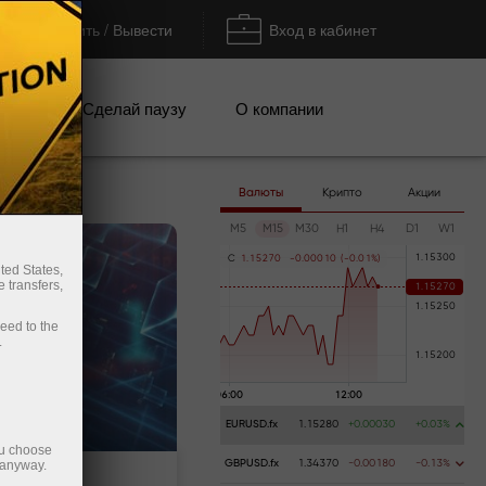
Пополнить / Вывести
Вход в кабинет
кции
Сделай паузу
О компании
Валюты
Крипто
Акции
M5
M15
M30
H1
H4
D1
W1
C
1
.
1
5
2
7
0
-
0
.
0
0
0
1
0
(
-
0
.
0
1
%
)
ted States,
 transfers,
ceed to the
.
EURUSD.fx
1.15280
+0.00030
+0.03%
ou choose
 anyway.
GBPUSD.fx
1.34370
-0.00180
-0.13%