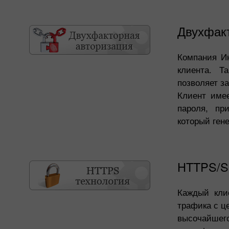
Двухфак
Компания И
клиента. Т
позволяет з
Клиент имее
пароля, пр
который гене
HTTPS/S
Каждый кли
трафика с ц
высочайшег