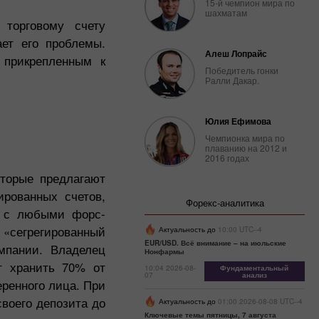
15-й чемпион мира по
шахматам
 торговому счету
ает его проблемы.
Алеш Лопрайс
 прикрепленным к
Победитель гонки
Ралли Дакар.
Юлия Ефимова
Чемпионка мира по
плаванию на 2012 и
2016 годах
оторые предлагают
ированных счетов,
Форекс-аналитика
х с любыми форс-
 «сегрегированный
Актуальность до
10:00 UTC--4
EUR/USD. Всё внимание – на июльские
омпании. Владелец
Нонфармы
ет хранить 70% от
10:04 2026-08-
Фундаментальный
07
анализ
еренного лица. При
воего депозита до
Актуальность до
01:00 2026-08-08 UTC--4
Ключевые темы пятницы, 7 августа