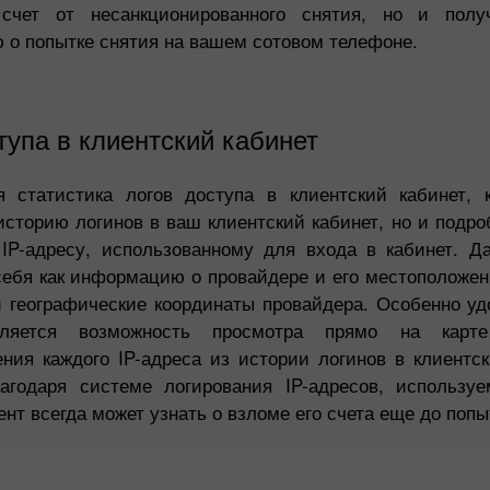
счет от несанкционированного снятия, но и полу
о попытке снятия на вашем сотовом телефоне.
тупа в клиентский кабинет
 статистика логов доступа в клиентский кабинет, 
историю логинов в ваш клиентский кабинет, но и под
IP-адресу, использованному для входа в кабинет. 
себя как информацию о провайдере и его местоположен
и географические координаты провайдера. Особенно уд
ляется возможность просмотра прямо на карте 
ния каждого IP-адреса из истории логинов в клиентск
лагодаря системе логирования IP-адресов, использу
Бонус 30%
Счастливый депозит
ент всегда может узнать о взломе его счета еще до попы
Клубный бонус