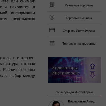
инете или снимая/
Реальные торговля
оли находятся в
емой информации
икам невозможно
Торговые сигналы
Открыть ИнстаФорекс
Торговые инструменты
ютеры в интернет-
авиатура, которая
Индикаторы
. Различные виды
ИнстаФорекс
ателю выбор между
Лица бренда ИнстаФорекс
Вишванатан Ананд