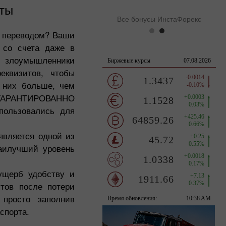
иты
Все бонусы ИнстаФорекс
м переводом? Ваши
 со счета даже в
ли злоумышленники
еквизитов, чтобы
а них больше, чем
 ГАРАНТИРОВАННО
пользовались для
является одной из
аилучший уровень
ущерб удобству и
тов после потери
просто заполнив
спорта.