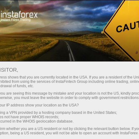
Открыть торговый счёт
Торговые платформы
ачинающим
Инвесторам
Партнерам
Промоа
рекс
ISITOR,
екс
ess shows that you are currently located in the USA. If you are a resident of the Uni
ibited from using the services of InstaFintech Group including online trading, online
drawal of funds, etc.
чает
k you are seeing this message by mistake and your location is not the US, kindly pro
 так и в
herwise, you must leave the website in order to comply with government restrictions
зуемых в
ur IP address show your location as the USA?
й уровень
sing a VPN provided by a hosting company based in the United States;
oes not have proper WHOIS records;
occurred in the WHOIS geolocation database.
irm whether you are a US resident or not by clicking the relevant button below. If y
ption, being a US resident, you will not be able to open an account with InstaForex