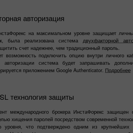
торная авторизация
нстаФорекс на максимальном уровне защищает личны
ак, была реализована система
двухфакторной авт
ащитить счет надежнее, чем традиционный пароль.
т возможность подключить опцию внутри личного ка
и авторизации система будет запрашивать дополни
рируется приложением Google Authenticator.
Подробнее
SL технология защиты
ент международного брокера ИнстаФорекс защищен 
елью хищения паролей посредством современной техн
о уровня, что подтверждено одним из крупнейших 