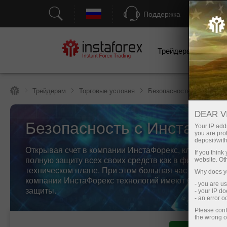
Поддержка
Трейдерам
Н
Трейдерам
Торговые условия
Безопасность с ИнстаФо
DEAR V
Безопасность с ИнстаФор
Your IP addr
you are proh
deposit/with
Открывая счет в компании ИнстаФорекс, клиент полу
If you thin
полную защиту всех своих средств как в финансовом,
website. Ot
техническом плане. При этом большая часть исполь
Why does yo
компании ИнстаФорекс технологий имеют банковски
- you are u
защиты.
- your IP d
- an error 
Please conf
the wrong o