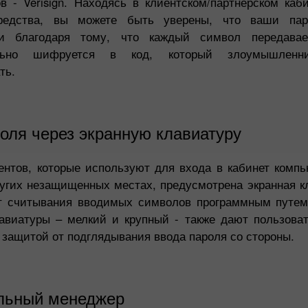
в - Verisign. Находясь в клиентском/партнерском каб
редства, вы можете быть уверены, что ваши пар
ти благодаря тому, что каждый символ передава
ельно шифруется в код, который злоумышленн
ть.
оля через экранную клавиатуру
ентов, которые используют для входа в кабинет компь
угих незащищенных местах, предусмотрена экранная кл
т считывания вводимых символов программным путем
авиатуры – мелкий и крупный - также дают пользов
 защитой от подглядывания ввода пароля со стороны.
льный менеджер