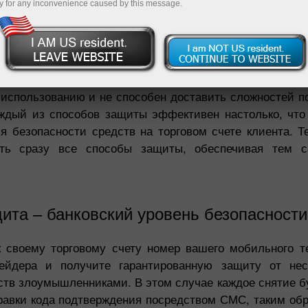
y for any inconvenience caused by this message.
Пополнит
, то вы не просто защитите ваш торговый счет от в
 превышает любые возможные риски кражи доступов 
 использованию и не способен доставить сложностей п
ждый из способов защиты эффективен настолько, что 
я безопасности средств на торговом счете клиента. 
ать сразу все способы защиты, обеспечивая тем 
та – банковский уровень безопасности
 своему торговому счету номер вашего мобильного 
рейдера и получите гарантированную защиту от нес
ств злоумышленниками. В этом случае каждое снятие б
равки кода подтверждения посредством СМС, таким обр