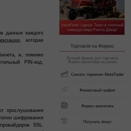
InstaForex Loprais Team в гоночной
команде мира Ралли Дакар!
е данные каждого
оризации
, которая
Торговля на Форекс
бинета, и, помимо
Лучший брокер для торговли
тельный PIN-код,
Форекс-валютами на рынке
Скачать терминал MetaTrader
Финансовый график
Форекс-аналитика
от прослушивания
ологии шифрования
Получить бонус
провайдеров SSL-