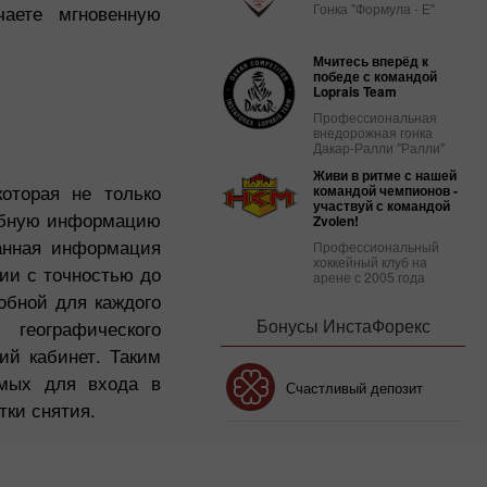
Гонка "Формула - Е"
чаете мгновенную
Мчитесь вперёд к
победе с командой
Loprais Team
Профессиональная
внедорожная гонка
Дакар-Ралли "Ралли"
Живи в ритме с нашей
которая не только
командой чемпионов -
участвуй с командой
робную информацию
Zvolen!
Данная информация
Профессиональный
хоккейный клуб на
ии с точностью до
арене с 2005 года
обной для каждого
Бонусы ИнстаФорекс
географического
ий кабинет. Таким
емых для входа в
Бонус 30%
Счастливый депозит
тки снятия.
Клубный бонус