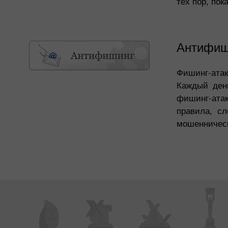
тех пор, пок
Антифиши
Фишинг-атак
Каждый ден
фишинг-ата
правила, с
мошенническ